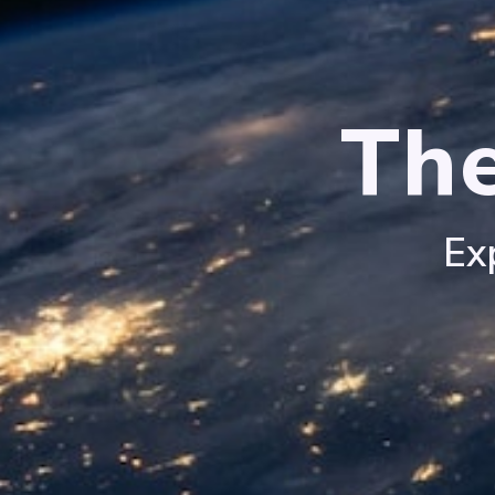
The
Ex