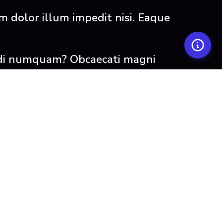
m dolor illum impedit nisi. Eaque
modi numquam? Obcaecati magni
i repellendus, id culpa minima officiis
nde optio ad voluptas praesentium