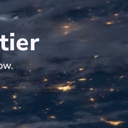
tier
ow.