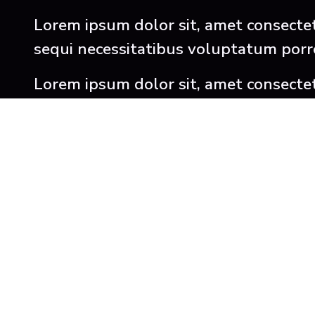
Lorem ipsum dolor sit, amet consectetu
sequi necessitatibus voluptatum porr
Lorem ipsum dolor sit, amet consecte
perferendis eligendi laudantium cum pe
fugiat quidem nisi sint consectetur e
animi velit quae dicta?
Lorem ipsum dolor sit amet consectetur
Reasons to Travel