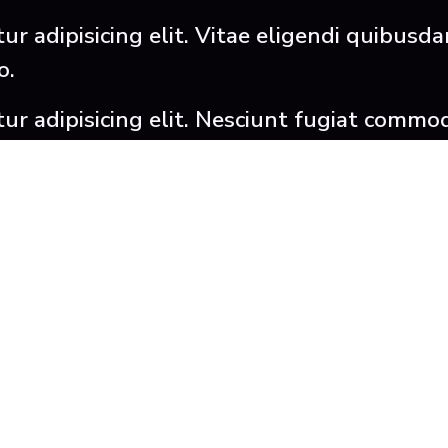
r adipisicing elit. Vitae eligendi quibusda
o.
tur adipisicing elit. Nesciunt fugiat com
rspiciatis minus animi ipsa placeat adipisc
ius vero velit sunt quas expedita. Ullam u
 adipisicing elit. Itaque, temporibus.